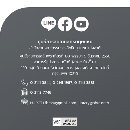
ศูนย์สารสนเทศสิทธิมนุษยชน
สำนักงานคณะกรรมการสิทธิมนุษยชนแห่งชาติ
ศูนย์ราชการเฉลิมพระเกียรติ 80 พรรษา 5 ธันวาคม 2550
อาคารรัฐประศาสนภักดี (อาคารบี) ชั้น 7
120 หมู่ที่ 3 ถนนแจ้งวัฒนะ แขวงทุ่งสองห้อง เขตหลักสี่
กรุงเทพฯ 10210
0 2141 3844, 0 2141 1987, 0 2141 3881
0 2143 7746
NHRCT.Library@gmail.com; library@nhrc.or.th