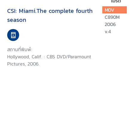
โปรด
CSI: Miami.The complete fourth
MOV
C890M
season
2006
v.4
สถานที่พิมพ์:
Hollywood, Calif. : CBS DVD/Paramount
Pictures, 2006.