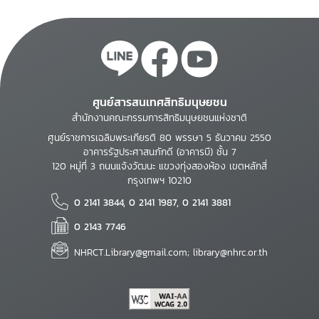
ศูนย์สารสนเทศสิทธิมนุษยชน
สำนักงานคณะกรรมการสิทธิมนุษยชนแห่งชาติ
ศูนย์ราชการเฉลิมพระเกียรติ 80 พรรษา 5 ธันวาคม 2550
อาคารรัฐประศาสนภักดี (อาคารบี) ชั้น 7
120 หมู่ที่ 3 ถนนแจ้งวัฒนะ แขวงทุ่งสองห้อง เขตหลักสี่
กรุงเทพฯ 10210
0 2141 3844, 0 2141 1987, 0 2141 3881
0 2143 7746
NHRCT.Library@gmail.com; library@nhrc.or.th