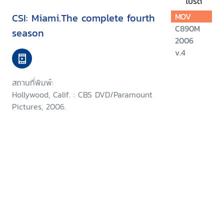
โปรด
CSI: Miami.The complete fourth
MOV
C890M
season
2006
v.4
สถานที่พิมพ์:
Hollywood, Calif. : CBS DVD/Paramount
Pictures, 2006.