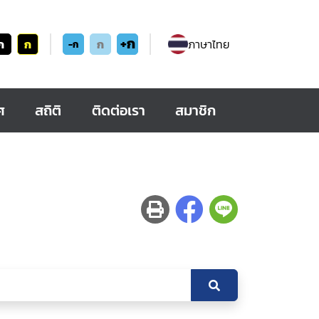
+ก
ก
ก
ก
ภาษาไทย
-ก
ศ
สถิติ
ติดต่อเรา
สมาชิก