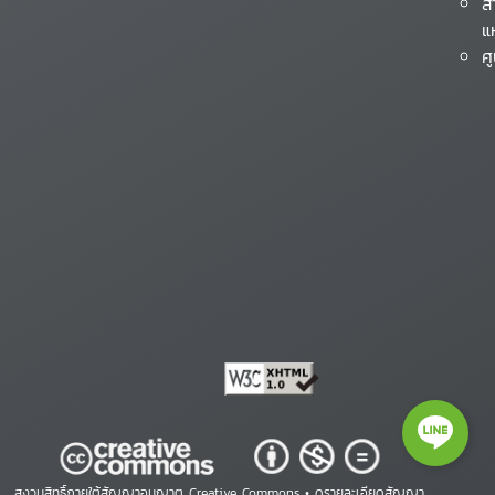
ส
แ
ศ
สงวนสิทธิ์ภายใต้สัญญาอนุญาต Creative Commons •
ดูรายละเอียดสัญญา