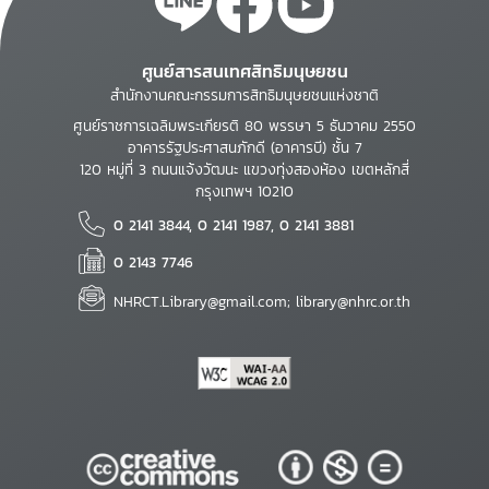
ศูนย์สารสนเทศสิทธิมนุษยชน
สำนักงานคณะกรรมการสิทธิมนุษยชนแห่งชาติ
ศูนย์ราชการเฉลิมพระเกียรติ 80 พรรษา 5 ธันวาคม 2550
อาคารรัฐประศาสนภักดี (อาคารบี) ชั้น 7
120 หมู่ที่ 3 ถนนแจ้งวัฒนะ แขวงทุ่งสองห้อง เขตหลักสี่
กรุงเทพฯ 10210
0 2141 3844, 0 2141 1987, 0 2141 3881
0 2143 7746
NHRCT.Library@gmail.com; library@nhrc.or.th