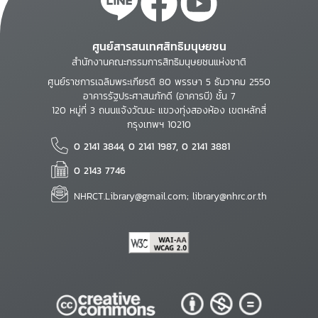
ศูนย์สารสนเทศสิทธิมนุษยชน
สำนักงานคณะกรรมการสิทธิมนุษยชนแห่งชาติ
ศูนย์ราชการเฉลิมพระเกียรติ 80 พรรษา 5 ธันวาคม 2550
อาคารรัฐประศาสนภักดี (อาคารบี) ชั้น 7
120 หมู่ที่ 3 ถนนแจ้งวัฒนะ แขวงทุ่งสองห้อง เขตหลักสี่
กรุงเทพฯ 10210
0 2141 3844, 0 2141 1987, 0 2141 3881
0 2143 7746
NHRCT.Library@gmail.com; library@nhrc.or.th