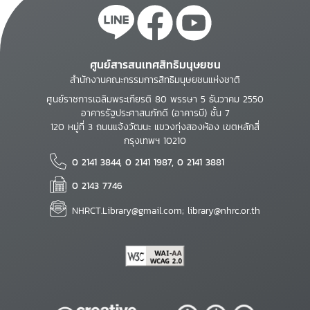
ศูนย์สารสนเทศสิทธิมนุษยชน
สำนักงานคณะกรรมการสิทธิมนุษยชนแห่งชาติ
ศูนย์ราชการเฉลิมพระเกียรติ 80 พรรษา 5 ธันวาคม 2550
อาคารรัฐประศาสนภักดี (อาคารบี) ชั้น 7
120 หมู่ที่ 3 ถนนแจ้งวัฒนะ แขวงทุ่งสองห้อง เขตหลักสี่
กรุงเทพฯ 10210
0 2141 3844, 0 2141 1987, 0 2141 3881
0 2143 7746
NHRCT.Library@gmail.com; library@nhrc.or.th