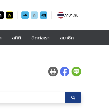
+ก
ก
ก
ก
ภาษาไทย
-ก
ศ
สถิติ
ติดต่อเรา
สมาชิก