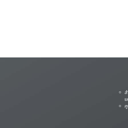
ส
แ
ศ