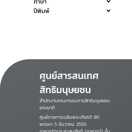
ภาษา
ปีพิมพ์
ศูนย์สารสนเทศ
สิทธิมนุษยชน
สำนักงานคณะกรรมการสิทธิมนุษยชน
แห่งชาติ
ศูนย์ราชการเฉลิมพระเกียรติ 80
พรรษา 5 ธันวาคม 2550
อาคารรัฐประศาสนภักดี (อาคารบี) ชั้น