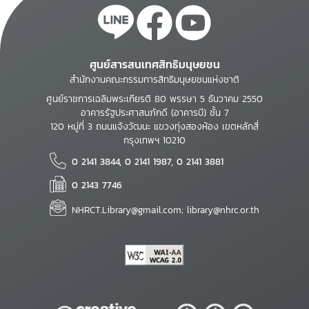
ศูนย์สารสนเทศสิทธิมนุษยชน
สำนักงานคณะกรรมการสิทธิมนุษยชนแห่งชาติ
ศูนย์ราชการเฉลิมพระเกียรติ 80 พรรษา 5 ธันวาคม 2550
อาคารรัฐประศาสนภักดี (อาคารบี) ชั้น 7
120 หมู่ที่ 3 ถนนแจ้งวัฒนะ แขวงทุ่งสองห้อง เขตหลักสี่
กรุงเทพฯ 10210
0 2141 3844, 0 2141 1987, 0 2141 3881
0 2143 7746
NHRCT.Library@gmail.com; library@nhrc.or.th