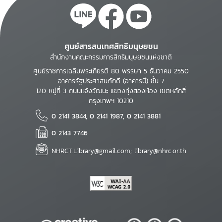
ศูนย์สารสนเทศสิทธิมนุษยชน
สำนักงานคณะกรรมการสิทธิมนุษยชนแห่งชาติ
ศูนย์ราชการเฉลิมพระเกียรติ 80 พรรษา 5 ธันวาคม 2550
อาคารรัฐประศาสนภักดี (อาคารบี) ชั้น 7
120 หมู่ที่ 3 ถนนแจ้งวัฒนะ แขวงทุ่งสองห้อง เขตหลักสี่
กรุงเทพฯ 10210
0 2141 3844, 0 2141 1987, 0 2141 3881
0 2143 7746
NHRCT.Library@gmail.com; library@nhrc.or.th