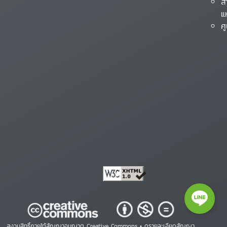
ส
แ
ศ
สงวนสิทธิ์ภายใต้สัญญาอนุญาต Creative Commons •
ดูรายละเอียดสัญญา