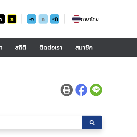
+ก
ก
ก
ก
ภาษาไทย
-ก
ศ
สถิติ
ติดต่อเรา
สมาชิก