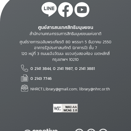
ศูนย์สารสนเทศสิทธิมนุษยชน
สำนักงานคณะกรรมการสิทธิมนุษยชนแห่งชาติ
ศูนย์ราชการเฉลิมพระเกียรติ 80 พรรษา 5 ธันวาคม 2550
อาคารรัฐประศาสนภักดี (อาคารบี) ชั้น 7
120 หมู่ที่ 3 ถนนแจ้งวัฒนะ แขวงทุ่งสองห้อง เขตหลักสี่
กรุงเทพฯ 10210
0 2141 3844, 0 2141 1987, 0 2141 3881
0 2143 7746
NHRCT.Library@gmail.com; library@nhrc.or.th