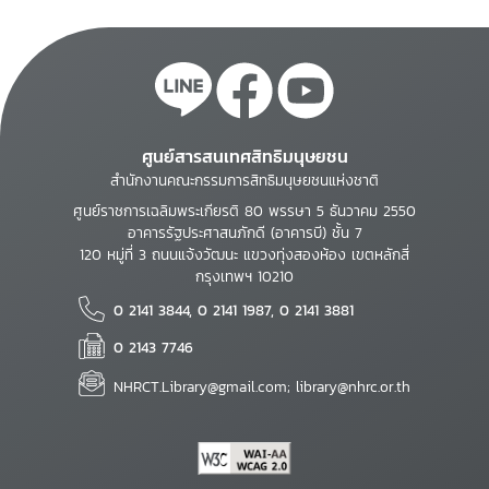
ศูนย์สารสนเทศสิทธิมนุษยชน
สำนักงานคณะกรรมการสิทธิมนุษยชนแห่งชาติ
ศูนย์ราชการเฉลิมพระเกียรติ 80 พรรษา 5 ธันวาคม 2550
อาคารรัฐประศาสนภักดี (อาคารบี) ชั้น 7
120 หมู่ที่ 3 ถนนแจ้งวัฒนะ แขวงทุ่งสองห้อง เขตหลักสี่
กรุงเทพฯ 10210
0 2141 3844, 0 2141 1987, 0 2141 3881
0 2143 7746
NHRCT.Library@gmail.com; library@nhrc.or.th