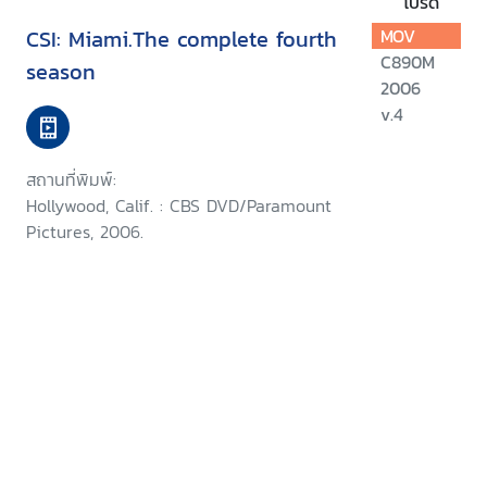
โปรด
CSI: Miami.The complete fourth
MOV
C890M
season
2006
v.4
สถานที่พิมพ์:
Hollywood, Calif. : CBS DVD/Paramount
Pictures, 2006.