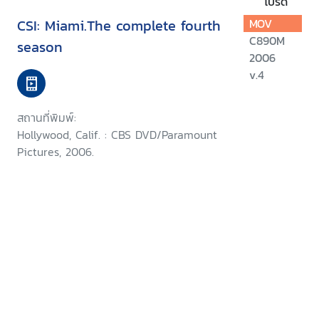
โปรด
CSI: Miami.The complete fourth
MOV
C890M
season
2006
v.4
สถานที่พิมพ์:
Hollywood, Calif. : CBS DVD/Paramount
Pictures, 2006.