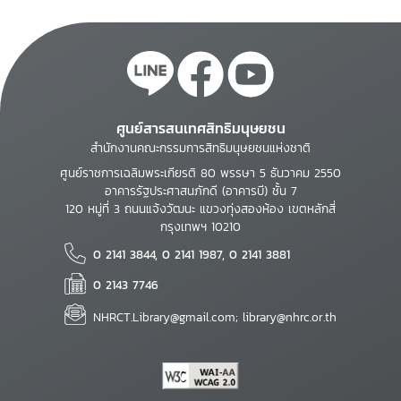
ศูนย์สารสนเทศสิทธิมนุษยชน
สำนักงานคณะกรรมการสิทธิมนุษยชนแห่งชาติ
ศูนย์ราชการเฉลิมพระเกียรติ 80 พรรษา 5 ธันวาคม 2550
อาคารรัฐประศาสนภักดี (อาคารบี) ชั้น 7
120 หมู่ที่ 3 ถนนแจ้งวัฒนะ แขวงทุ่งสองห้อง เขตหลักสี่
กรุงเทพฯ 10210
0 2141 3844, 0 2141 1987, 0 2141 3881
0 2143 7746
NHRCT.Library@gmail.com; library@nhrc.or.th