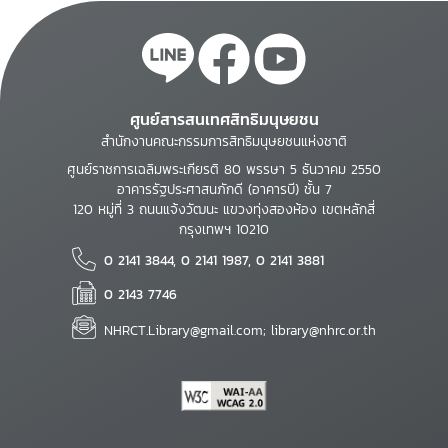
ศูนย์สารสนเทศสิทธิมนุษยชน
สำนักงานคณะกรรมการสิทธิมนุษยชนแห่งชาติ
ศูนย์ราชการเฉลิมพระเกียรติ 80 พรรษา 5 ธันวาคม 2550
อาคารรัฐประศาสนภักดี (อาคารบี) ชั้น 7
120 หมู่ที่ 3 ถนนแจ้งวัฒนะ แขวงทุ่งสองห้อง เขตหลักสี่
กรุงเทพฯ 10210
0 2141 3844, 0 2141 1987, 0 2141 3881
0 2143 7746
NHRCT.Library@gmail.com; library@nhrc.or.th