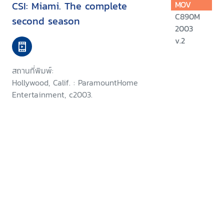
CSI: Miami. The complete
MOV
C890M
second season
2003
v.2
สถานที่พิมพ์:
Hollywood, Calif. : ParamountHome
Entertainment, c2003.