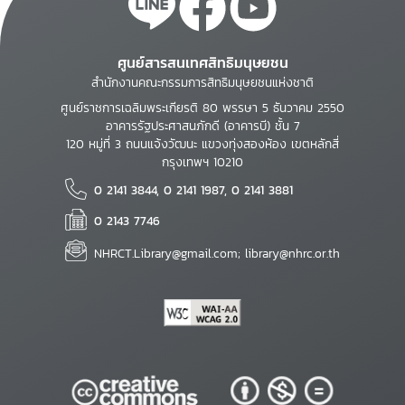
ศูนย์สารสนเทศสิทธิมนุษยชน
สำนักงานคณะกรรมการสิทธิมนุษยชนแห่งชาติ
ศูนย์ราชการเฉลิมพระเกียรติ 80 พรรษา 5 ธันวาคม 2550
อาคารรัฐประศาสนภักดี (อาคารบี) ชั้น 7
120 หมู่ที่ 3 ถนนแจ้งวัฒนะ แขวงทุ่งสองห้อง เขตหลักสี่
กรุงเทพฯ 10210
0 2141 3844, 0 2141 1987, 0 2141 3881
0 2143 7746
NHRCT.Library@gmail.com; library@nhrc.or.th