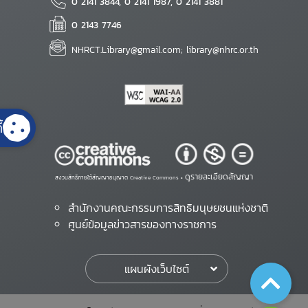
0 2141 3844, 0 2141 1987, 0 2141 3881
0 2143 7746
NHRCT.Library@gmail.com; library@nhrc.or.th
้
ดูรายละเอียดสัญญา
สงวนสิทธิ์ภายใต้สัญญาอนุญาต Creative Commons •
สำนักงานคณะกรรมการสิทธิมนุษยชนแห่งชาติ
ศูนย์ข้อมูลข่าวสารของทางราชการ
แผนผังเว็บไซต์