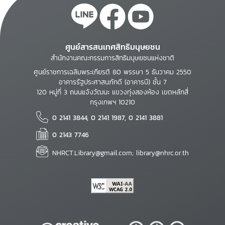
ศูนย์สารสนเทศสิทธิมนุษยชน
สำนักงานคณะกรรมการสิทธิมนุษยชนแห่งชาติ
ศูนย์ราชการเฉลิมพระเกียรติ 80 พรรษา 5 ธันวาคม 2550
อาคารรัฐประศาสนภักดี (อาคารบี) ชั้น 7
120 หมู่ที่ 3 ถนนแจ้งวัฒนะ แขวงทุ่งสองห้อง เขตหลักสี่
กรุงเทพฯ 10210
0 2141 3844, 0 2141 1987, 0 2141 3881
0 2143 7746
NHRCT.Library@gmail.com; library@nhrc.or.th