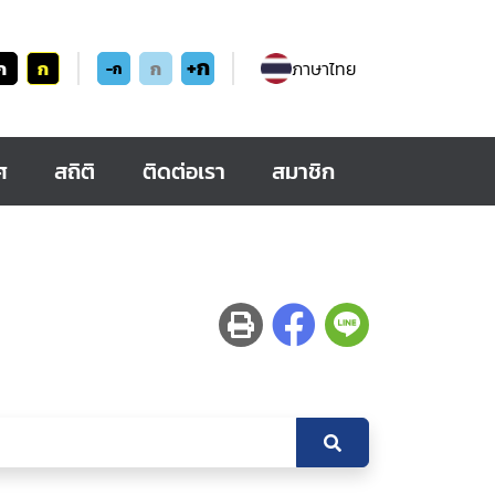
+ก
ก
ก
ก
ภาษาไทย
-ก
ศ
สถิติ
ติดต่อเรา
สมาชิก