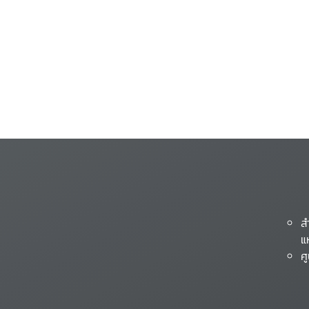
ส
แ
ศ