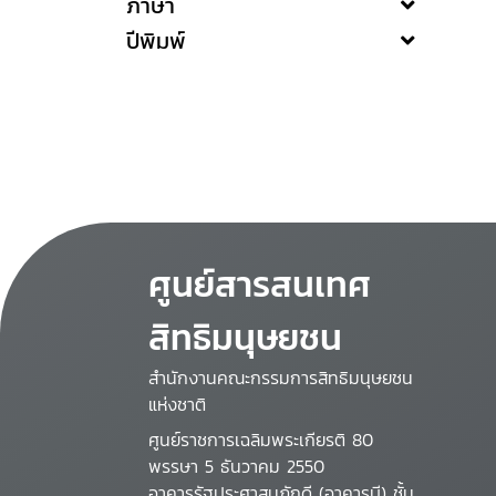
ภาษา
ปีพิมพ์
ศูนย์สารสนเทศ
สิทธิมนุษยชน
สำนักงานคณะกรรมการสิทธิมนุษยชน
แห่งชาติ
ศูนย์ราชการเฉลิมพระเกียรติ 80
พรรษา 5 ธันวาคม 2550
อาคารรัฐประศาสนภักดี (อาคารบี) ชั้น