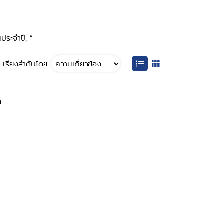
ประจำปี, ”
เรียงลำดับโดย
ล