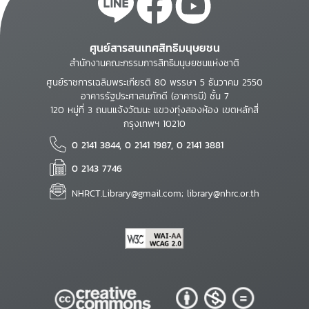
ศูนย์สารสนเทศสิทธิมนุษยชน
สำนักงานคณะกรรมการสิทธิมนุษยชนแห่งชาติ
ศูนย์ราชการเฉลิมพระเกียรติ 80 พรรษา 5 ธันวาคม 2550
อาคารรัฐประศาสนภักดี (อาคารบี) ชั้น 7
120 หมู่ที่ 3 ถนนแจ้งวัฒนะ แขวงทุ่งสองห้อง เขตหลักสี่
กรุงเทพฯ 10210
0 2141 3844, 0 2141 1987, 0 2141 3881
0 2143 7746
NHRCT.Library@gmail.com; library@nhrc.or.th