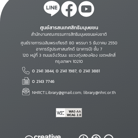
ศูนย์สารสนเทศสิทธิมนุษยชน
สำนักงานคณะกรรมการสิทธิมนุษยชนแห่งชาติ
ศูนย์ราชการเฉลิมพระเกียรติ 80 พรรษา 5 ธันวาคม 2550
อาคารรัฐประศาสนภักดี (อาคารบี) ชั้น 7
120 หมู่ที่ 3 ถนนแจ้งวัฒนะ แขวงทุ่งสองห้อง เขตหลักสี่
กรุงเทพฯ 10210
0 2141 3844, 0 2141 1987, 0 2141 3881
0 2143 7746
NHRCT.Library@gmail.com; library@nhrc.or.th