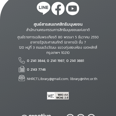
ศูนย์สารสนเทศสิทธิมนุษยชน
สำนักงานคณะกรรมการสิทธิมนุษยชนแห่งชาติ
ศูนย์ราชการเฉลิมพระเกียรติ 80 พรรษา 5 ธันวาคม 2550
อาคารรัฐประศาสนภักดี (อาคารบี) ชั้น 7
120 หมู่ที่ 3 ถนนแจ้งวัฒนะ แขวงทุ่งสองห้อง เขตหลักสี่
กรุงเทพฯ 10210
0 2141 3844, 0 2141 1987, 0 2141 3881
0 2143 7746
NHRCT.Library@gmail.com; library@nhrc.or.th