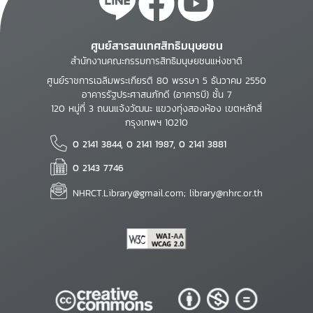
ศูนย์สารสนเทศสิทธิมนุษยชน
สำนักงานคณะกรรมการสิทธิมนุษยชนแห่งชาติ
ศูนย์ราชการเฉลิมพระเกียรติ 80 พรรษา 5 ธันวาคม 2550
อาคารรัฐประศาสนภักดี (อาคารบี) ชั้น 7
120 หมู่ที่ 3 ถนนแจ้งวัฒนะ แขวงทุ่งสองห้อง เขตหลักสี่
กรุงเทพฯ 10210
0 2141 3844, 0 2141 1987, 0 2141 3881
0 2143 7746
NHRCT.Library@gmail.com; library@nhrc.or.th