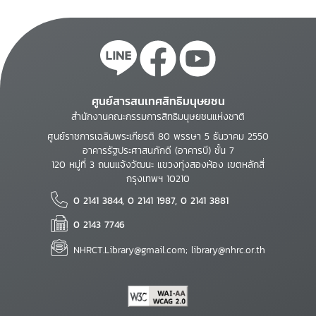
ศูนย์สารสนเทศสิทธิมนุษยชน
สำนักงานคณะกรรมการสิทธิมนุษยชนแห่งชาติ
ศูนย์ราชการเฉลิมพระเกียรติ 80 พรรษา 5 ธันวาคม 2550
อาคารรัฐประศาสนภักดี (อาคารบี) ชั้น 7
120 หมู่ที่ 3 ถนนแจ้งวัฒนะ แขวงทุ่งสองห้อง เขตหลักสี่
กรุงเทพฯ 10210
0 2141 3844, 0 2141 1987, 0 2141 3881
0 2143 7746
NHRCT.Library@gmail.com; library@nhrc.or.th