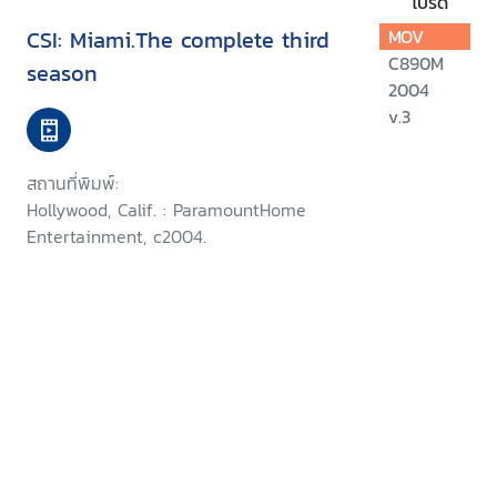
โปรด
CSI: Miami.The complete third
MOV
C890M
season
2004
v.3
สถานที่พิมพ์:
Hollywood, Calif. : ParamountHome
Entertainment, c2004.