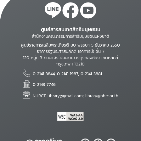
ศูนย์สารสนเทศสิทธิมนุษยชน
สำนักงานคณะกรรมการสิทธิมนุษยชนแห่งชาติ
ศูนย์ราชการเฉลิมพระเกียรติ 80 พรรษา 5 ธันวาคม 2550
อาคารรัฐประศาสนภักดี (อาคารบี) ชั้น 7
120 หมู่ที่ 3 ถนนแจ้งวัฒนะ แขวงทุ่งสองห้อง เขตหลักสี่
กรุงเทพฯ 10210
0 2141 3844, 0 2141 1987, 0 2141 3881
0 2143 7746
NHRCT.Library@gmail.com; library@nhrc.or.th