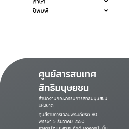
ภาษา
ปีพิมพ์
ศูนย์สารสนเทศ
สิทธิมนุษยชน
สำนักงานคณะกรรมการสิทธิมนุษยชน
แห่งชาติ
ศูนย์ราชการเฉลิมพระเกียรติ 80
พรรษา 5 ธันวาคม 2550
อาคารรัฐประศาสนภักดี (อาคารบี) ชั้น