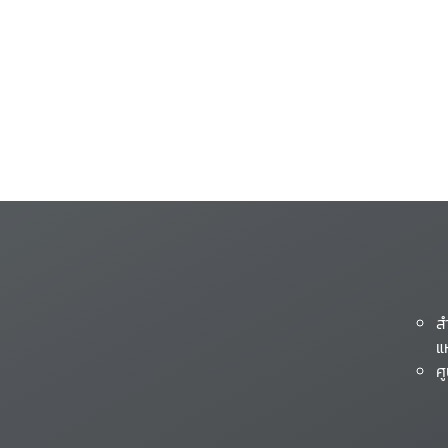
ส
แ
ศ