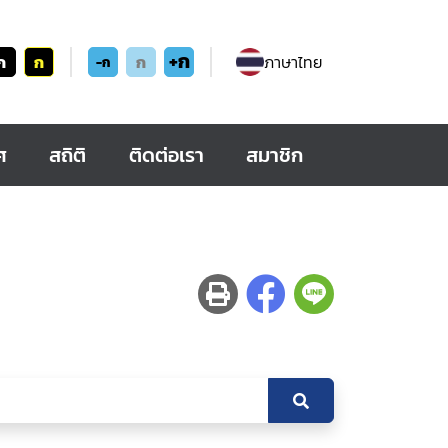
+ก
ก
ก
ก
ภาษาไทย
-ก
ศ
สถิติ
ติดต่อเรา
สมาชิก