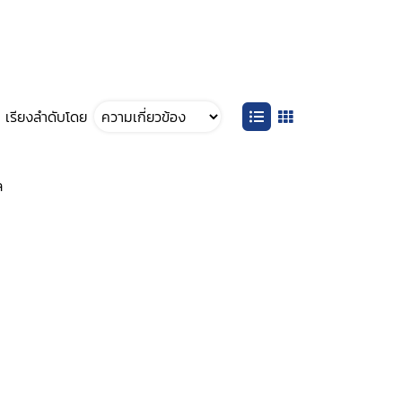
เรียงลำดับโดย
ล