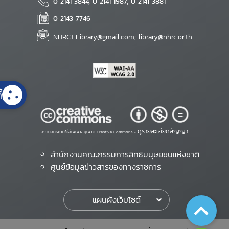
0 2141 3844, 0 2141 1987, 0 2141 3881
0 2143 7746
NHRCT.Library@gmail.com; library@nhrc.or.th
้
ดูรายละเอียดสัญญา
สงวนสิทธิ์ภายใต้สัญญาอนุญาต Creative Commons •
สำนักงานคณะกรรมการสิทธิมนุษยชนแห่งชาติ
ศูนย์ข้อมูลข่าวสารของทางราชการ
แผนผังเว็บไซต์