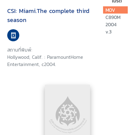
โปรด
CSI: Miami.The complete third
MOV
C890M
season
2004
v.3
สถานที่พิมพ์:
Hollywood, Calif. : ParamountHome
Entertainment, c2004.