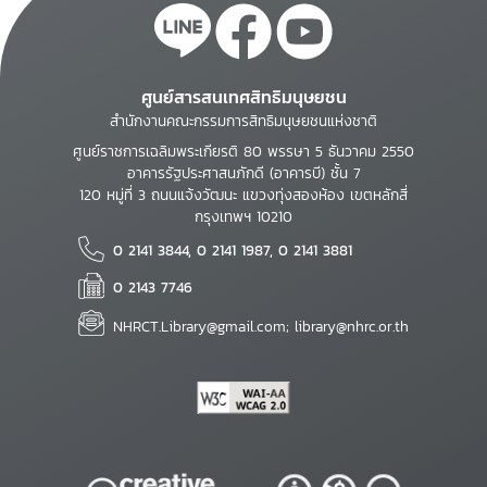
ศูนย์สารสนเทศสิทธิมนุษยชน
สำนักงานคณะกรรมการสิทธิมนุษยชนแห่งชาติ
ศูนย์ราชการเฉลิมพระเกียรติ 80 พรรษา 5 ธันวาคม 2550
อาคารรัฐประศาสนภักดี (อาคารบี) ชั้น 7
120 หมู่ที่ 3 ถนนแจ้งวัฒนะ แขวงทุ่งสองห้อง เขตหลักสี่
กรุงเทพฯ 10210
0 2141 3844, 0 2141 1987, 0 2141 3881
0 2143 7746
NHRCT.Library@gmail.com; library@nhrc.or.th