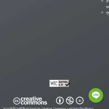
ส
แ
ศ
สงวนสิทธิ์ภายใต้สัญญาอนุญาต Creative Commons •
ดูรายละเอียดสัญญา