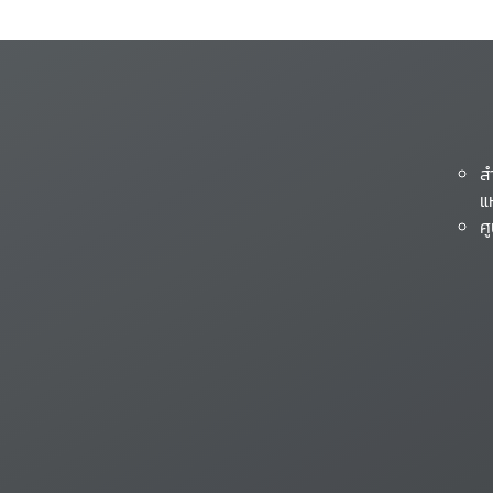
ส
แ
ศ