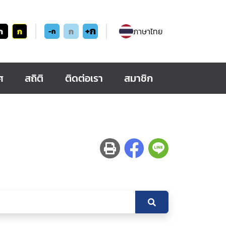
+ก
ก
ก
ก
ภาษาไทย
-ก
ศ
สถิติ
ติดต่อเรา
สมาชิก