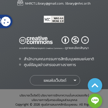
NHRCT.Library@gmail.com; library@nhrc.or.th
้
ดูรายละเอียดสัญญา
สงวนสิทธิ์ภายใต้สัญญาอนุญาต Creative Commons •
สำนักงานคณะกรรมการสิทธิมนุษยชนแห่งชาติ
ศูนย์ข้อมูลข่าวสารของทางราชการ
แผนผังเว็บไซต์
นโยบายเว็บไซต์
นโยบายการรักษาความมั่นคงปลอดภัย
นโยบายการคุ้มครองข้อมูลส่วนบุคคล
Copyright © 2026 ศูนย์สารสนเทศสิทธิมนุษยชน. All Rights