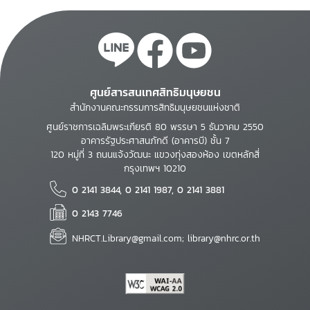
ศูนย์สารสนเทศสิทธิมนุษยชน
สำนักงานคณะกรรมการสิทธิมนุษยชนแห่งชาติ
ศูนย์ราชการเฉลิมพระเกียรติ 80 พรรษา 5 ธันวาคม 2550
อาคารรัฐประศาสนภักดี (อาคารบี) ชั้น 7
120 หมู่ที่ 3 ถนนแจ้งวัฒนะ แขวงทุ่งสองห้อง เขตหลักสี่
กรุงเทพฯ 10210
0 2141 3844, 0 2141 1987, 0 2141 3881
0 2143 7746
NHRCT.Library@gmail.com; library@nhrc.or.th