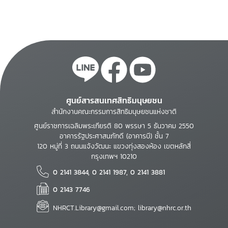
ศูนย์สารสนเทศสิทธิมนุษยชน
สำนักงานคณะกรรมการสิทธิมนุษยชนแห่งชาติ
ศูนย์ราชการเฉลิมพระเกียรติ 80 พรรษา 5 ธันวาคม 2550
อาคารรัฐประศาสนภักดี (อาคารบี) ชั้น 7
120 หมู่ที่ 3 ถนนแจ้งวัฒนะ แขวงทุ่งสองห้อง เขตหลักสี่
กรุงเทพฯ 10210
0 2141 3844, 0 2141 1987, 0 2141 3881
0 2143 7746
NHRCT.Library@gmail.com; library@nhrc.or.th