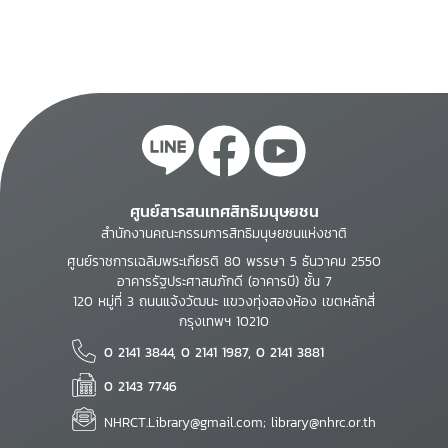
ศูนย์สารสนเทศสิทธิมนุษยชน
สำนักงานคณะกรรมการสิทธิมนุษยชนแห่งชาติ
ศูนย์ราชการเฉลิมพระเกียรติ 80 พรรษา 5 ธันวาคม 2550
อาคารรัฐประศาสนภักดี (อาคารบี) ชั้น 7
120 หมู่ที่ 3 ถนนแจ้งวัฒนะ แขวงทุ่งสองห้อง เขตหลักสี่
กรุงเทพฯ 10210
0 2141 3844, 0 2141 1987, 0 2141 3881
0 2143 7746
NHRCT.Library@gmail.com; library@nhrc.or.th