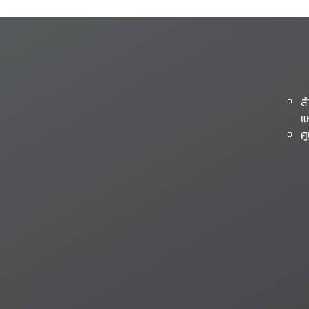
ส
แ
ศ