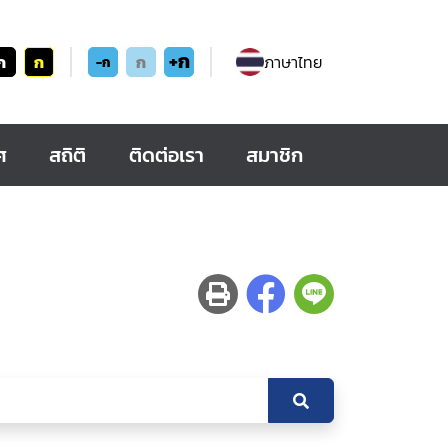
+ก
ก
ก
ก
ภาษาไทย
-ก
ศ
สถิติ
ติดต่อเรา
สมาชิก