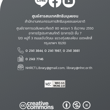
ศูนย์สารสนเทศสิทธิมนุษยชน
สำนักงานคณะกรรมการสิทธิมนุษยชนแห่งชาติ
ศูนย์ราชการเฉลิมพระเกียรติ 80 พรรษา 5 ธันวาคม 2550
อาคารรัฐประศาสนภักดี (อาคารบี) ชั้น 7
120 หมู่ที่ 3 ถนนแจ้งวัฒนะ แขวงทุ่งสองห้อง เขตหลักสี่
กรุงเทพฯ 10210
0 2141 3844, 0 2141 1987, 0 2141 3881
0 2143 7746
NHRCT.Library@gmail.com; library@nhrc.or.th