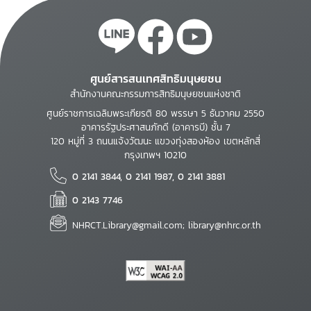
ศูนย์สารสนเทศสิทธิมนุษยชน
สำนักงานคณะกรรมการสิทธิมนุษยชนแห่งชาติ
ศูนย์ราชการเฉลิมพระเกียรติ 80 พรรษา 5 ธันวาคม 2550
อาคารรัฐประศาสนภักดี (อาคารบี) ชั้น 7
120 หมู่ที่ 3 ถนนแจ้งวัฒนะ แขวงทุ่งสองห้อง เขตหลักสี่
กรุงเทพฯ 10210
0 2141 3844, 0 2141 1987, 0 2141 3881
0 2143 7746
NHRCT.Library@gmail.com; library@nhrc.or.th