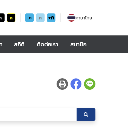
+ก
ก
ก
ก
ภาษาไทย
-ก
ศ
สถิติ
ติดต่อเรา
สมาชิก