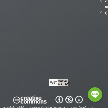
ส
แ
ศ
สงวนสิทธิ์ภายใต้สัญญาอนุญาต Creative Commons •
ดูรายละเอียดสัญญา