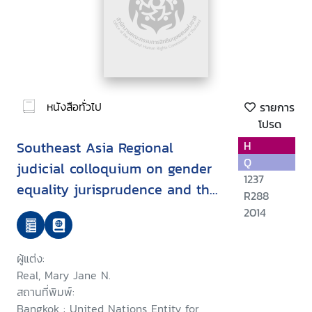
หนังสือทั่วไป
รายการ
โปรด
Southeast Asia Regional
H
Q
judicial colloquium on gender
1237
equality jurisprudence and the
R288
role of the judiciary in
2014
promoting women's access to
justice : summary of
ผู้แต่ง:
proceedings September 2013,
Real, Mary Jane N.
Bangkok, Thailand
สถานที่พิมพ์:
Bangkok : United Nations Entity for