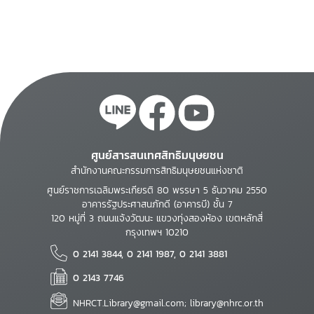
ศูนย์สารสนเทศสิทธิมนุษยชน
สำนักงานคณะกรรมการสิทธิมนุษยชนแห่งชาติ
ศูนย์ราชการเฉลิมพระเกียรติ 80 พรรษา 5 ธันวาคม 2550
อาคารรัฐประศาสนภักดี (อาคารบี) ชั้น 7
120 หมู่ที่ 3 ถนนแจ้งวัฒนะ แขวงทุ่งสองห้อง เขตหลักสี่
กรุงเทพฯ 10210
0 2141 3844, 0 2141 1987, 0 2141 3881
0 2143 7746
NHRCT.Library@gmail.com; library@nhrc.or.th