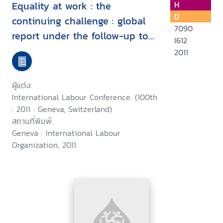
Equality at work : the
H
D
continuing challenge : global
7090
report under the follow-up to
I612
the ILO Declaration on
2011
Fundamental Principles and
Rights at Work
ผู้แต่ง:
International Labour Conference. (100th
: 2011 : Geneva, Switzerland)
สถานที่พิมพ์:
Geneva : International Labour
Organization, 2011.