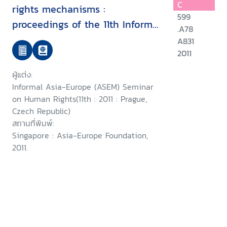
C
rights mechanisms :
599
proceedings of the 11th Informal
.A78
Asia-Europe (ASEM) Seminar
A831
on Human Rights
2011
ผู้แต่ง:
Informal Asia-Europe (ASEM) Seminar
on Human Rights(11th : 2011 : Prague,
Czech Republic)
สถานที่พิมพ์:
Singapore : Asia-Europe Foundation,
2011.