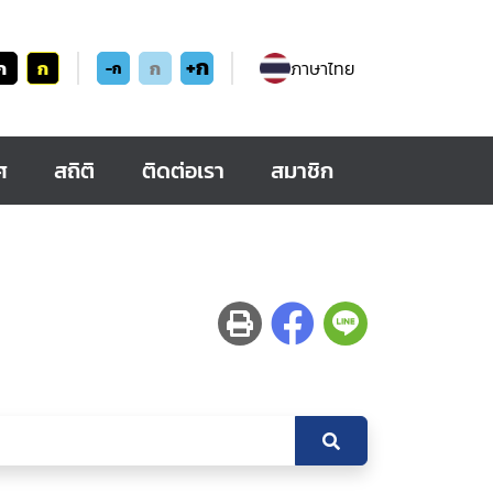
+ก
ก
ก
ก
ภาษาไทย
-ก
ศ
สถิติ
ติดต่อเรา
สมาชิก