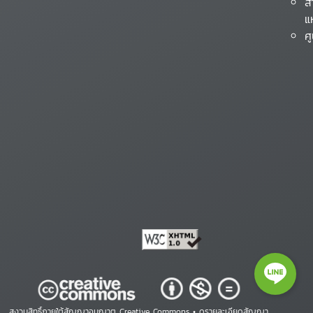
ส
แ
ศ
สงวนสิทธิ์ภายใต้สัญญาอนุญาต Creative Commons •
ดูรายละเอียดสัญญา