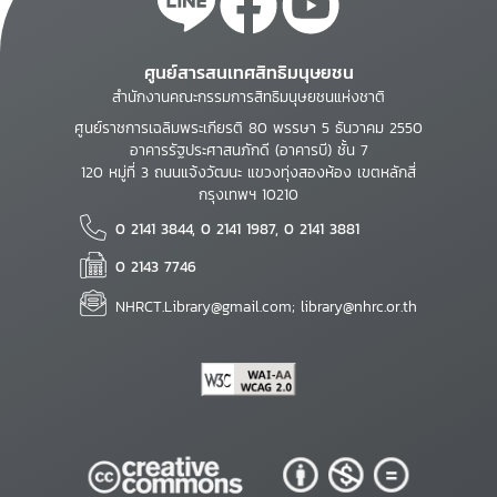
ศูนย์สารสนเทศสิทธิมนุษยชน
สำนักงานคณะกรรมการสิทธิมนุษยชนแห่งชาติ
ศูนย์ราชการเฉลิมพระเกียรติ 80 พรรษา 5 ธันวาคม 2550
อาคารรัฐประศาสนภักดี (อาคารบี) ชั้น 7
120 หมู่ที่ 3 ถนนแจ้งวัฒนะ แขวงทุ่งสองห้อง เขตหลักสี่
กรุงเทพฯ 10210
0 2141 3844, 0 2141 1987, 0 2141 3881
0 2143 7746
NHRCT.Library@gmail.com; library@nhrc.or.th