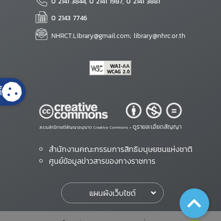
0 2141 3844, 0 2141 1987, 0 2141 3881
0 2143 7746
NHRCT.Library@gmail.com; library@nhrc.or.th
้
ดูรายละเอียดสัญญา
สงวนสิทธิ์ภายใต้สัญญาอนุญาต Creative Commons •
สำนักงานคณะกรรมการสิทธิมนุษยชนแห่งชาติ
ศูนย์ข้อมูลข่าวสารของทางราชการ
แผนผังเว็บไซต์