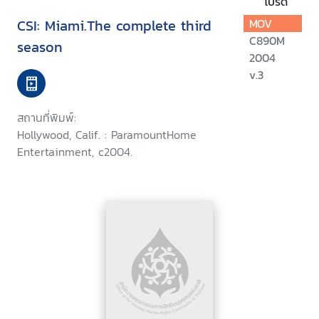
โปรด
CSI: Miami.The complete third
MOV
C890M
season
2004
v.3
สถานที่พิมพ์:
Hollywood, Calif. : ParamountHome
Entertainment, c2004.