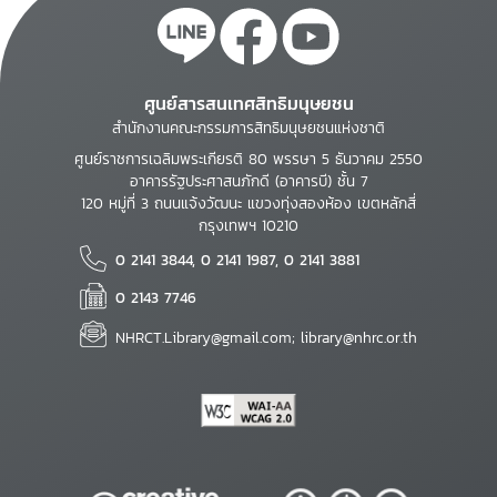
ศูนย์สารสนเทศสิทธิมนุษยชน
สำนักงานคณะกรรมการสิทธิมนุษยชนแห่งชาติ
ศูนย์ราชการเฉลิมพระเกียรติ 80 พรรษา 5 ธันวาคม 2550
อาคารรัฐประศาสนภักดี (อาคารบี) ชั้น 7
120 หมู่ที่ 3 ถนนแจ้งวัฒนะ แขวงทุ่งสองห้อง เขตหลักสี่
กรุงเทพฯ 10210
0 2141 3844, 0 2141 1987, 0 2141 3881
0 2143 7746
NHRCT.Library@gmail.com; library@nhrc.or.th