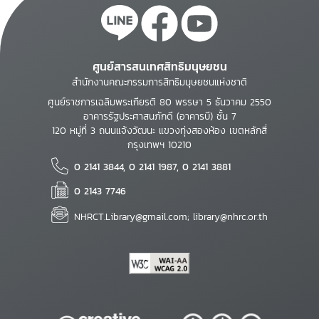
ศูนย์สารสนเทศสิทธิมนุษยชน
สำนักงานคณะกรรมการสิทธิมนุษยชนแห่งชาติ
ศูนย์ราชการเฉลิมพระเกียรติ 80 พรรษา 5 ธันวาคม 2550
อาคารรัฐประศาสนภักดี (อาคารบี) ชั้น 7
120 หมู่ที่ 3 ถนนแจ้งวัฒนะ แขวงทุ่งสองห้อง เขตหลักสี่
กรุงเทพฯ 10210
0 2141 3844, 0 2141 1987, 0 2141 3881
0 2143 7746
NHRCT.Library@gmail.com; library@nhrc.or.th