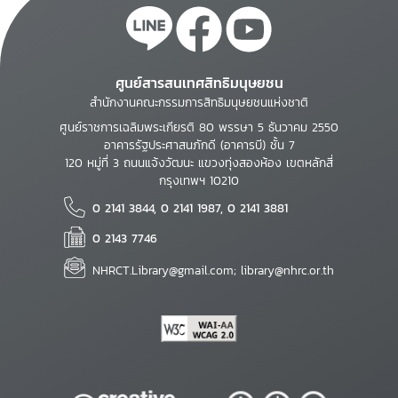
ศูนย์สารสนเทศสิทธิมนุษยชน
สำนักงานคณะกรรมการสิทธิมนุษยชนแห่งชาติ
ศูนย์ราชการเฉลิมพระเกียรติ 80 พรรษา 5 ธันวาคม 2550
อาคารรัฐประศาสนภักดี (อาคารบี) ชั้น 7
120 หมู่ที่ 3 ถนนแจ้งวัฒนะ แขวงทุ่งสองห้อง เขตหลักสี่
กรุงเทพฯ 10210
0 2141 3844, 0 2141 1987, 0 2141 3881
0 2143 7746
NHRCT.Library@gmail.com; library@nhrc.or.th