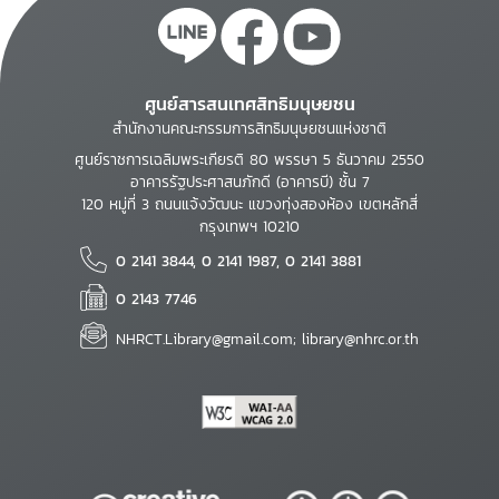
ศูนย์สารสนเทศสิทธิมนุษยชน
สำนักงานคณะกรรมการสิทธิมนุษยชนแห่งชาติ
ศูนย์ราชการเฉลิมพระเกียรติ 80 พรรษา 5 ธันวาคม 2550
อาคารรัฐประศาสนภักดี (อาคารบี) ชั้น 7
120 หมู่ที่ 3 ถนนแจ้งวัฒนะ แขวงทุ่งสองห้อง เขตหลักสี่
กรุงเทพฯ 10210
0 2141 3844, 0 2141 1987, 0 2141 3881
0 2143 7746
NHRCT.Library@gmail.com; library@nhrc.or.th