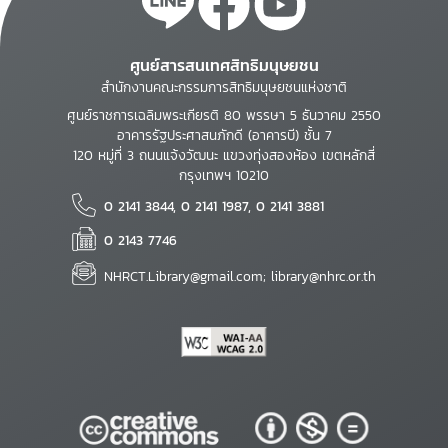
ศูนย์สารสนเทศสิทธิมนุษยชน
สำนักงานคณะกรรมการสิทธิมนุษยชนแห่งชาติ
ศูนย์ราชการเฉลิมพระเกียรติ 80 พรรษา 5 ธันวาคม 2550
อาคารรัฐประศาสนภักดี (อาคารบี) ชั้น 7
120 หมู่ที่ 3 ถนนแจ้งวัฒนะ แขวงทุ่งสองห้อง เขตหลักสี่
กรุงเทพฯ 10210
0 2141 3844, 0 2141 1987, 0 2141 3881
0 2143 7746
NHRCT.Library@gmail.com; library@nhrc.or.th