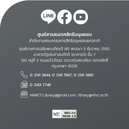
ศูนย์สารสนเทศสิทธิมนุษยชน
สำนักงานคณะกรรมการสิทธิมนุษยชนแห่งชาติ
ศูนย์ราชการเฉลิมพระเกียรติ 80 พรรษา 5 ธันวาคม 2550
อาคารรัฐประศาสนภักดี (อาคารบี) ชั้น 7
120 หมู่ที่ 3 ถนนแจ้งวัฒนะ แขวงทุ่งสองห้อง เขตหลักสี่
กรุงเทพฯ 10210
0 2141 3844, 0 2141 1987, 0 2141 3881
0 2143 7746
NHRCT.Library@gmail.com; library@nhrc.or.th