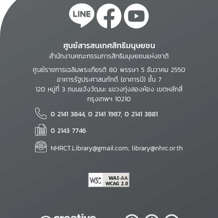
ศูนย์สารสนเทศสิทธิมนุษยชน
สำนักงานคณะกรรมการสิทธิมนุษยชนแห่งชาติ
ศูนย์ราชการเฉลิมพระเกียรติ 80 พรรษา 5 ธันวาคม 2550
อาคารรัฐประศาสนภักดี (อาคารบี) ชั้น 7
120 หมู่ที่ 3 ถนนแจ้งวัฒนะ แขวงทุ่งสองห้อง เขตหลักสี่
กรุงเทพฯ 10210
0 2141 3844, 0 2141 1987, 0 2141 3881
0 2143 7746
NHRCT.Library@gmail.com; library@nhrc.or.th