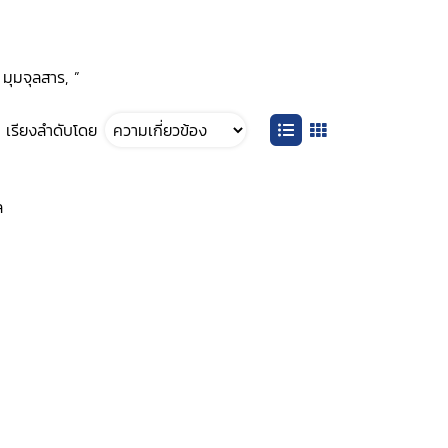
มุมจุลสาร, ”
เรียงลำดับโดย
ล