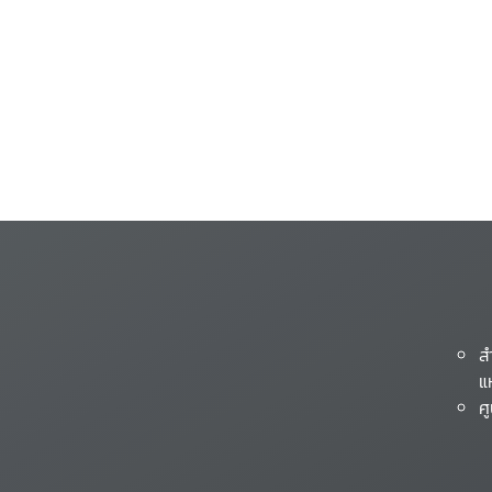
ส
แ
ศ