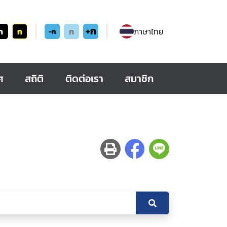
+ก
ก
ก
ก
ภาษาไทย
-ก
ศ
สถิติ
ติดต่อเรา
สมาชิก