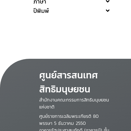
ภาษา
ปีพิมพ์
ศูนย์สารสนเทศ
สิทธิมนุษยชน
สำนักงานคณะกรรมการสิทธิมนุษยชน
แห่งชาติ
ศูนย์ราชการเฉลิมพระเกียรติ 80
พรรษา 5 ธันวาคม 2550
อาคารรัฐประศาสนภักดี (อาคารบี) ชั้น