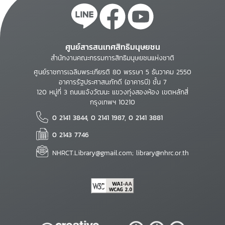
ศูนย์สารสนเทศสิทธิมนุษยชน
สำนักงานคณะกรรมการสิทธิมนุษยชนแห่งชาติ
ศูนย์ราชการเฉลิมพระเกียรติ 80 พรรษา 5 ธันวาคม 2550
อาคารรัฐประศาสนภักดี (อาคารบี) ชั้น 7
120 หมู่ที่ 3 ถนนแจ้งวัฒนะ แขวงทุ่งสองห้อง เขตหลักสี่
กรุงเทพฯ 10210
0 2141 3844, 0 2141 1987, 0 2141 3881
0 2143 7746
NHRCT.Library@gmail.com; library@nhrc.or.th